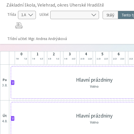
Základní škola, Velehrad, okres Uherské Hradiště
Třída
Učitel
Stálý
Tento t
Třídní učitel: Mgr. Andrea Andrýsková
0
1
2
3
4
5
6
7:00
7:20
7:40
8:25
8:35
9:20
9:40
10:25
10:35
11:20
11:30
12:15
12:25
13:10
13:20
Hlavní prázdniny
po
V
3.8.
Volno
Hlavní prázdniny
út
V
4.8.
Volno