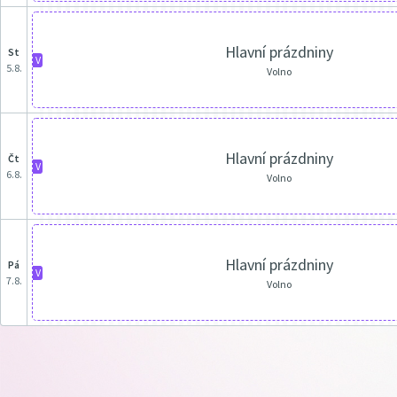
Hlavní prázdniny
st
V
5.8.
Volno
Hlavní prázdniny
čt
V
6.8.
Volno
Hlavní prázdniny
pá
V
7.8.
Volno