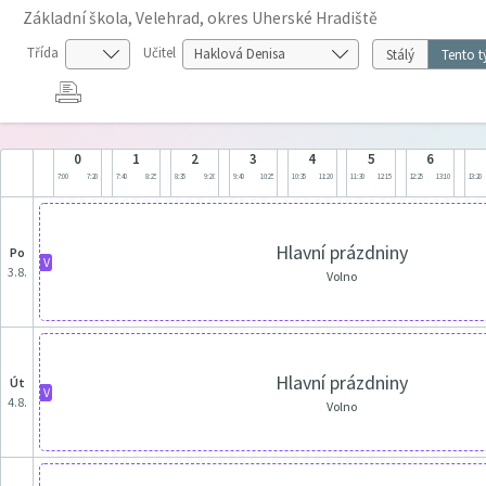
Základní škola, Velehrad, okres Uherské Hradiště
Třída
Učitel
Stálý
Tento t
0
1
2
3
4
5
6
7:00
7:20
7:40
8:25
8:35
9:20
9:40
10:25
10:35
11:20
11:30
12:15
12:25
13:10
13:20
Hlavní prázdniny
po
V
3.8.
Volno
Hlavní prázdniny
út
V
4.8.
Volno