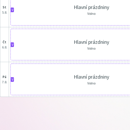
Hlavní prázdniny
st
V
5.8.
Volno
Hlavní prázdniny
čt
V
6.8.
Volno
Hlavní prázdniny
pá
V
7.8.
Volno