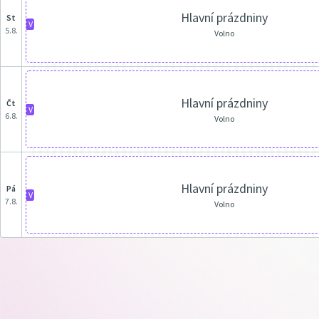
Hlavní prázdniny
st
V
5.8.
Volno
Hlavní prázdniny
čt
V
6.8.
Volno
Hlavní prázdniny
pá
V
7.8.
Volno