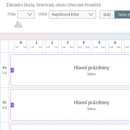
Základní škola, Velehrad, okres Uherské Hradiště
Třída
Učitel
Stálý
Tento t
0
1
2
3
4
5
6
7:00
7:20
7:40
8:25
8:35
9:20
9:40
10:25
10:35
11:20
11:30
12:15
12:25
13:10
13:20
Hlavní prázdniny
po
V
3.8.
Volno
Hlavní prázdniny
út
V
4.8.
Volno