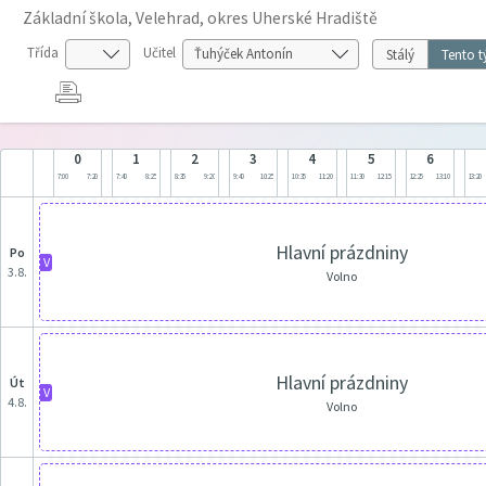
Základní škola, Velehrad, okres Uherské Hradiště
Třída
Učitel
Stálý
Tento t
0
1
2
3
4
5
6
7:00
7:20
7:40
8:25
8:35
9:20
9:40
10:25
10:35
11:20
11:30
12:15
12:25
13:10
13:20
Hlavní prázdniny
po
V
3.8.
Volno
Hlavní prázdniny
út
V
4.8.
Volno