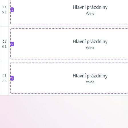
Hlavní prázdniny
st
V
5.8.
Volno
Hlavní prázdniny
čt
V
6.8.
Volno
Hlavní prázdniny
pá
V
7.8.
Volno